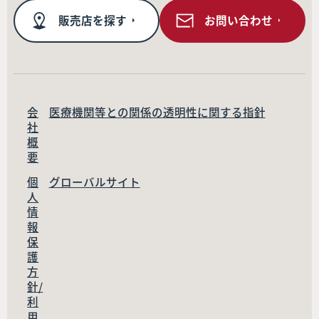
販売店を探す
お問い合わせ
会
医療機関等との関係の透明性に関する指針
社
概
要
個
グローバルサイト
人
情
報
保
護
方
針/
利
用