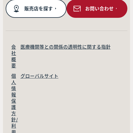
販売店を探す
お問い合わせ
会
医療機関等との関係の透明性に関する指針
社
概
要
個
グローバルサイト
人
情
報
保
護
方
針/
利
用