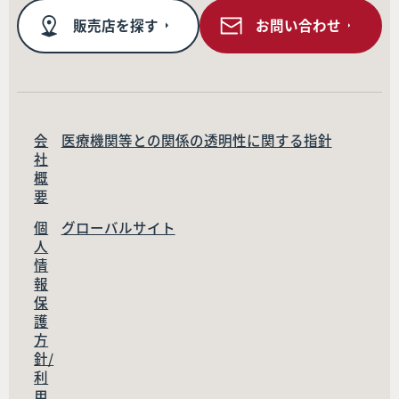
販売店を探す
お問い合わせ
会
医療機関等との関係の透明性に関する指針
社
概
要
個
グローバルサイト
人
情
報
保
護
方
針/
利
用