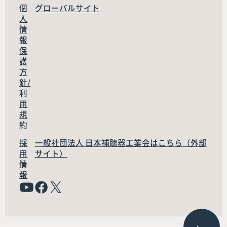
個
グローバルサイト
人
情
報
保
護
方
針/
利
用
規
約
採
一般社団法人 日本補聴器工業会はこちら（外部
用
サイト）
情
報