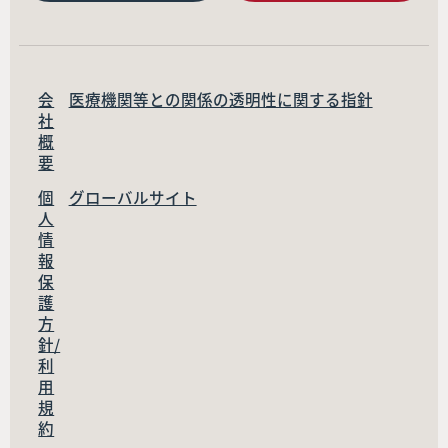
会
医療機関等との関係の透明性に関する指針
社
概
要
個
グローバルサイト
人
情
報
保
護
方
針/
利
用
規
約