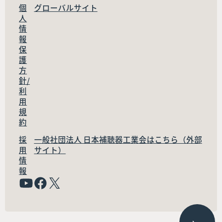
個
グローバルサイト
人
情
報
保
護
方
針/
利
用
規
約
採
一般社団法人 日本補聴器工業会はこちら（外部
用
サイト）
情
報