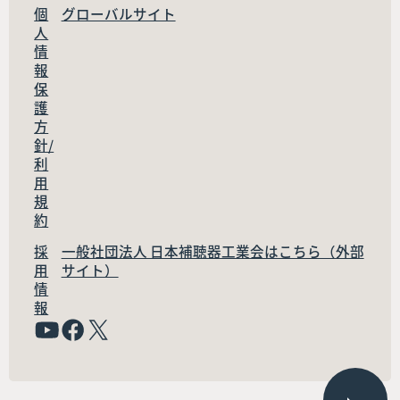
個
グローバルサイト
人
情
報
保
護
方
針/
利
用
規
約
採
一般社団法人 日本補聴器工業会はこちら（外部
用
サイト）
情
報