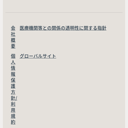
会
医療機関等との関係の透明性に関する指針
社
概
要
個
グローバルサイト
人
情
報
保
護
方
針/
利
用
規
約