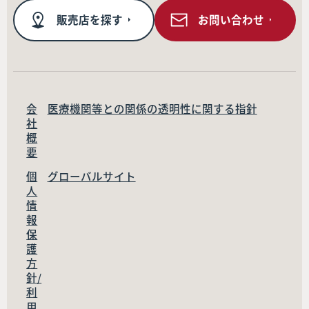
販売店を探す
お問い合わせ
会
医療機関等との関係の透明性に関する指針
社
概
要
個
グローバルサイト
人
情
報
保
護
方
針/
利
用