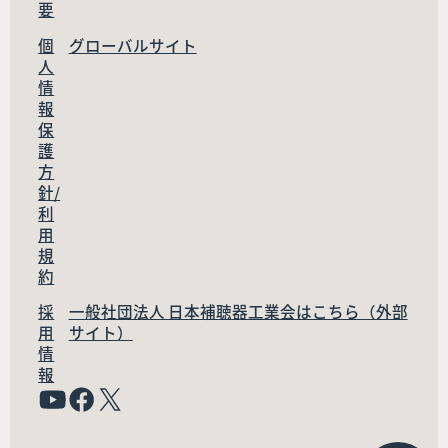
要
個
グローバルサイト
人
情
報
保
護
方
針/
利
用
規
約
採
一般社団法人 日本補聴器工業会はこちら（外部
用
サイト）
情
報