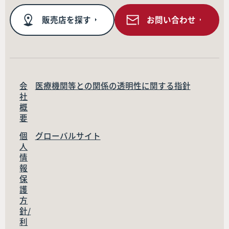
販売店を探す
お問い合わせ
会
医療機関等との関係の透明性に関する指針
社
概
要
個
グローバルサイト
人
情
報
保
護
方
針/
利