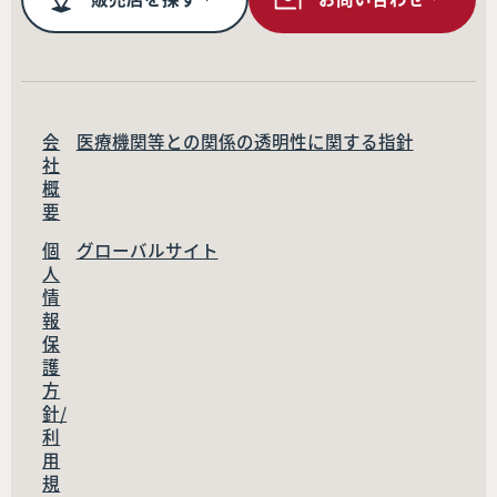
会
医療機関等との関係の透明性に関する指針
社
概
要
個
グローバルサイト
人
情
報
保
護
方
針/
利
用
規