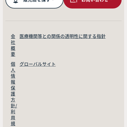
会
医療機関等との関係の透明性に関する指針
社
概
要
個
グローバルサイト
人
情
報
保
護
方
針/
利
用
規