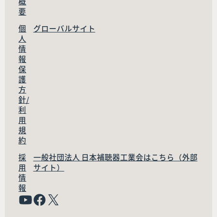
概
要
個
グローバルサイト
人
情
報
保
護
方
針/
利
用
規
約
採
一般社団法人 日本補聴器工業会はこちら（外部
用
サイト）
情
報