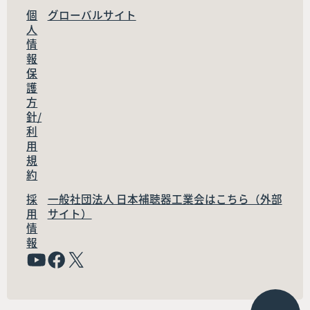
個
グローバルサイト
人
情
報
保
護
方
針/
利
用
規
約
採
一般社団法人 日本補聴器工業会はこちら（外部
用
サイト）
情
報