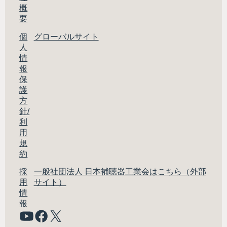
概
要
個
グローバルサイト
人
情
報
保
護
方
針/
利
用
規
約
採
一般社団法人 日本補聴器工業会はこちら（外部
用
サイト）
情
報