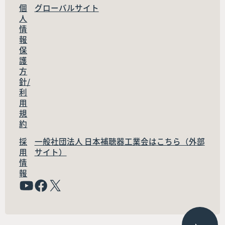
個
グローバルサイト
人
情
報
保
護
方
針/
利
用
規
約
採
一般社団法人 日本補聴器工業会はこちら（外部
用
サイト）
情
報