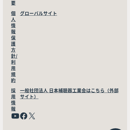
要
個
グローバルサイト
人
情
報
保
護
方
針/
利
用
規
約
採
一般社団法人 日本補聴器工業会はこちら（外部
用
サイト）
情
報