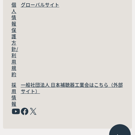
個
グローバルサイト
人
情
報
保
護
方
針/
利
用
規
約
採
一般社団法人 日本補聴器工業会はこちら（外部
用
サイト）
情
報