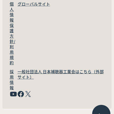
個
グローバルサイト
人
情
報
保
護
方
針/
利
用
規
約
採
一般社団法人 日本補聴器工業会はこちら（外部
用
サイト）
情
報