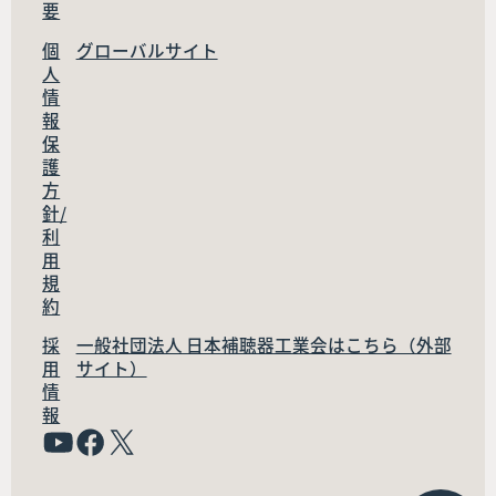
要
個
グローバルサイト
人
情
報
保
護
方
針/
利
用
規
約
採
一般社団法人 日本補聴器工業会はこちら（外部
用
サイト）
情
報