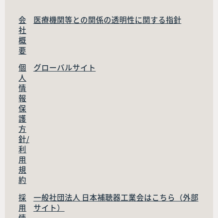
会
医療機関等との関係の透明性に関する指針
社
概
要
個
グローバルサイト
人
情
報
保
護
方
針/
利
用
規
約
採
一般社団法人 日本補聴器工業会はこちら（外部
用
サイト）
情