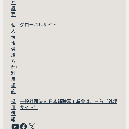
社
概
要
個
グローバルサイト
人
情
報
保
護
方
針/
利
用
規
約
採
一般社団法人 日本補聴器工業会はこちら（外部
用
サイト）
情
報