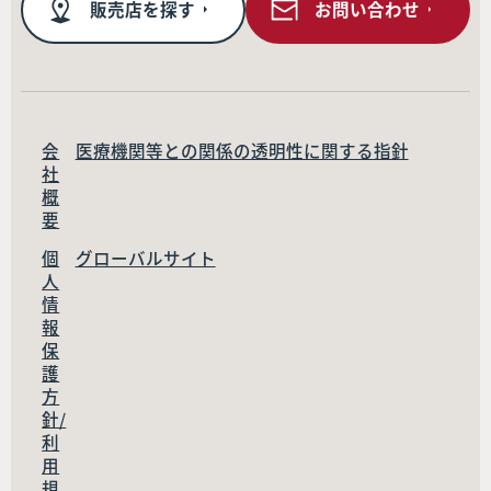
販売店を探す
お問い合わせ
会
医療機関等との関係の透明性に関する指針
社
概
要
個
グローバルサイト
人
情
報
保
護
方
針/
利
用
規