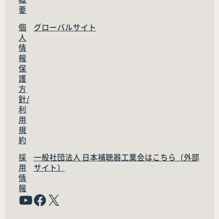
要
個
グローバルサイト
人
情
報
保
護
方
針/
利
用
規
約
採
一般社団法人 日本補聴器工業会はこちら（外部
用
サイト）
情
報