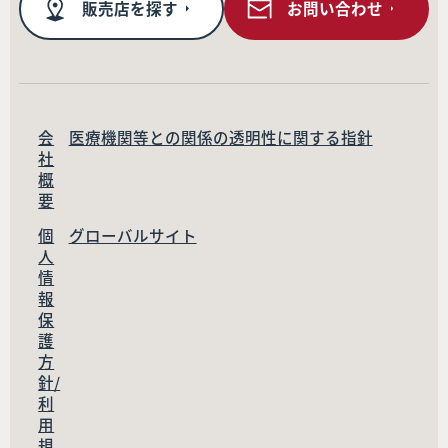
販売店を探す
お問い合わせ
会
医療機関等との関係の透明性に関する指針
社
概
要
個
グローバルサイト
人
情
報
保
護
方
針/
利
用
規