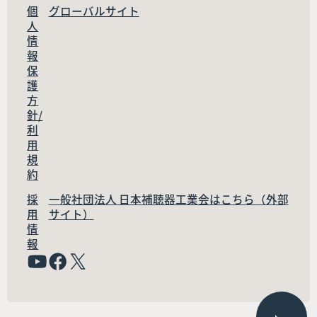
個
グローバルサイト
人
情
報
保
護
方
針/
利
用
規
約
採
一般社団法人 日本補聴器工業会はこちら（外部
用
サイト）
情
報