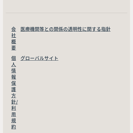
会
医療機関等との関係の透明性に関する指針
社
概
要
個
グローバルサイト
人
情
報
保
護
方
針/
利
用
規
約