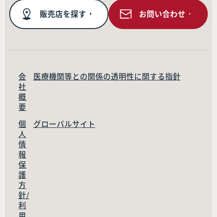
販売店を探す
お問い合わせ
会
医療機関等との関係の透明性に関する指針
社
概
要
個
グローバルサイト
人
情
報
保
護
方
針/
利
用