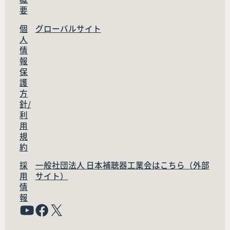
要
個
グローバルサイト
人
情
報
保
護
方
針/
利
用
規
約
採
一般社団法人 日本補聴器工業会はこちら（外部
用
サイト）
情
報