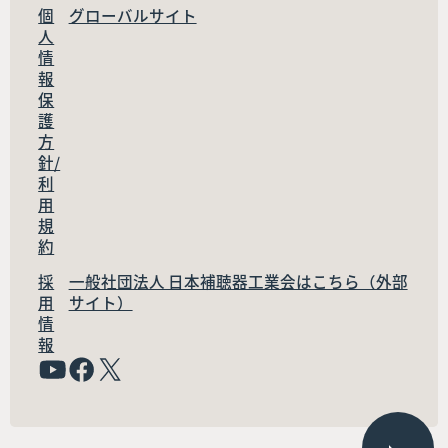
個
グローバルサイト
人
情
報
保
護
方
針/
利
用
規
約
採
一般社団法人 日本補聴器工業会はこちら（外部
用
サイト）
情
報