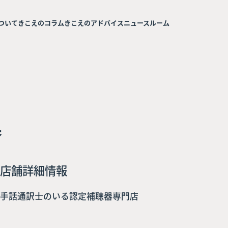
ついて
きこえのコラム
きこえのアドバイス
ニュースルーム
器
店舗詳細情報
手話通訳士のいる認定補聴器専門店