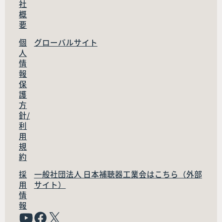
社
概
要
個
グローバルサイト
人
情
報
保
護
方
針/
利
用
規
約
採
一般社団法人 日本補聴器工業会はこちら（外部
用
サイト）
情
報