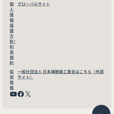
個
グローバルサイト
人
情
報
保
護
方
針/
利
用
規
約
採
一般社団法人 日本補聴器工業会はこちら（外部
用
サイト）
情
報