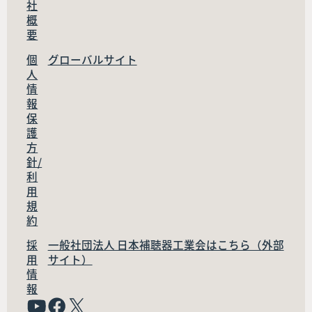
社
概
要
個
グローバルサイト
人
情
報
保
護
方
針/
利
用
規
約
採
一般社団法人 日本補聴器工業会はこちら（外部
用
サイト）
情
報