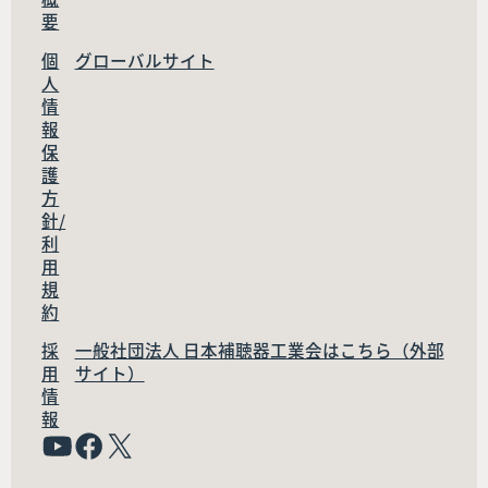
要
個
グローバルサイト
人
情
報
保
護
方
針/
利
用
規
約
採
一般社団法人 日本補聴器工業会はこちら（外部
用
サイト）
情
報