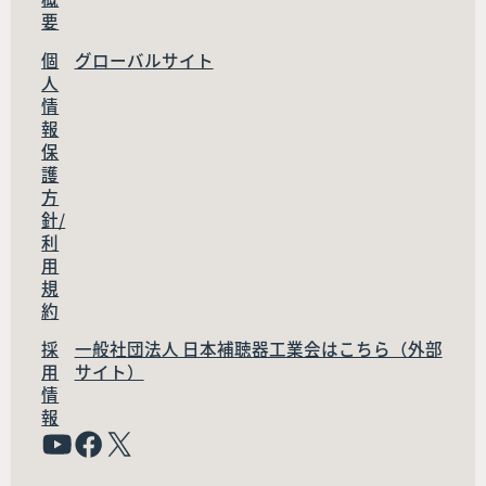
要
個
グローバルサイト
人
情
報
保
護
方
針/
利
用
規
約
採
一般社団法人 日本補聴器工業会はこちら（外部
用
サイト）
情
報