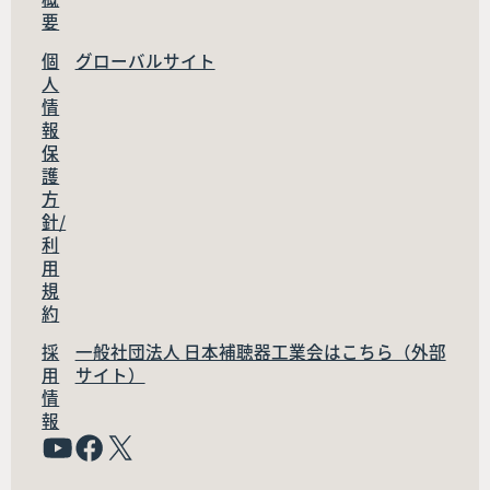
要
個
グローバルサイト
人
情
報
保
護
方
針/
利
用
規
約
採
一般社団法人 日本補聴器工業会はこちら（外部
用
サイト）
情
報