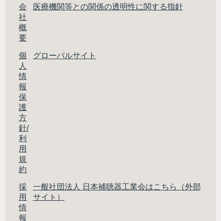
会
医療機関等との関係の透明性に関する指針
社
概
要
個
グローバルサイト
人
情
報
保
護
方
針/
利
用
規
約
採
一般社団法人 日本補聴器工業会はこちら（外部
用
サイト）
情
報