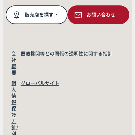
販売店を探す
お問い合わせ
会
医療機関等との関係の透明性に関する指針
社
概
要
個
グローバルサイト
人
情
報
保
護
方
針/
利