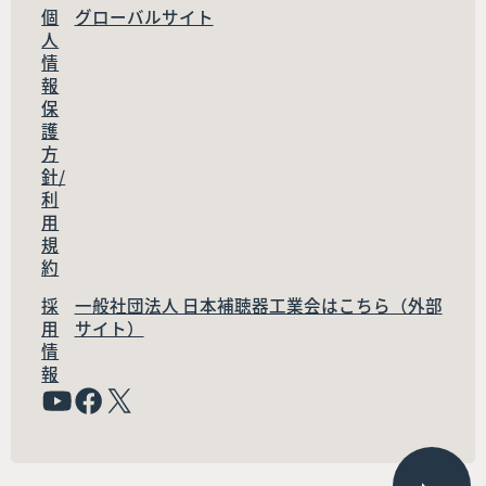
個
グローバルサイト
人
情
報
保
護
方
針/
利
用
規
約
採
一般社団法人 日本補聴器工業会はこちら（外部
用
サイト）
情
報