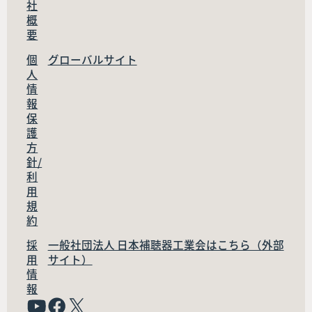
社
概
要
個
グローバルサイト
人
情
報
保
護
方
針/
利
用
規
約
採
一般社団法人 日本補聴器工業会はこちら（外部
用
サイト）
情
報